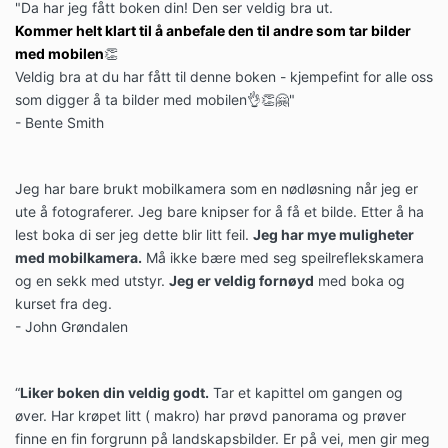
"Da har jeg fått boken din! Den ser veldig bra ut.
Kommer helt klart til å anbefale den til andre som tar bilder
med mobilen
👏
Veldig bra at du har fått til denne boken - kjempefint for alle oss
som digger å ta bilder med mobilen👌👏🤗"
- Bente Smith
Jeg har bare brukt mobilkamera som en nødløsning når jeg er
ute å fotograferer. Jeg bare knipser for å få et bilde. Etter å ha
lest boka di ser jeg dette blir litt feil.
Jeg har mye muligheter
med mobilkamera.
Må ikke bære med seg speilreflekskamera
og en sekk med utstyr.
Jeg er veldig fornøyd
med boka og
kurset fra deg.
- John Grøndalen
“
Liker boken din veldig godt.
Tar et kapittel om gangen og
øver. Har krøpet litt ( makro) har prøvd panorama og prøver
finne en fin forgrunn på landskapsbilder. Er på vei, men gir meg