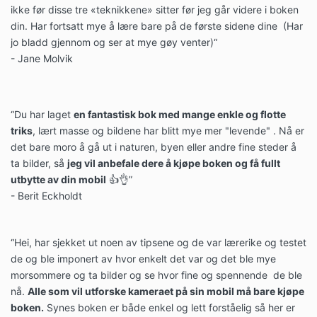
ikke før disse tre «teknikkene» sitter før jeg går videre i boken
din. Har fortsatt mye å lære bare på de første sidene dine (Har
jo bladd gjennom og ser at mye gøy venter)“
- Jane Molvik
“Du har laget
en fantastisk bok med mange enkle og flotte
triks
, lært masse og bildene har blitt mye mer "levende" . Nå er
det bare moro å gå ut i naturen, byen eller andre fine steder å
ta bilder, så
jeg vil anbefale dere å kjøpe boken og få fullt
utbytte av din mobil
👍👌”
- Berit Eckholdt
“Hei, har sjekket ut noen av tipsene og de var lærerike og testet
de og ble imponert av hvor enkelt det var og det ble mye
morsommere og ta bilder og se hvor fine og spennende de ble
nå.
Alle som vil utforske kameraet på sin mobil må bare kjøpe
boken.
Synes boken er både enkel og lett forståelig så her er