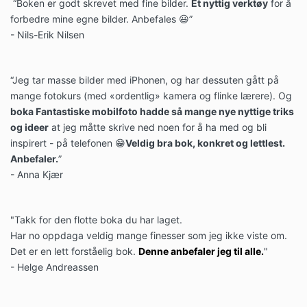
“Boken er godt skrevet med fine bilder.
Et nyttig verktøy
for å
forbedre mine egne bilder. Anbefales 😃”
- Nils-Erik Nilsen
“Jeg tar masse bilder med iPhonen, og har dessuten gått på
mange fotokurs (med «ordentlig» kamera og flinke lærere).
Og
boka Fantastiske mobilfoto hadde så mange nye nyttige triks
og ideer
at jeg måtte skrive ned noen for å ha med og bli
inspirert - på telefonen 😁
Veldig bra bok, konkret og lettlest.
Anbefaler.
”
- Anna Kjær
"Takk for den flotte boka du har laget.
Har no oppdaga veldig mange finesser som jeg ikke viste om.
Det er en lett forståelig bok.
Denne anbefaler jeg til alle.
"
- Helge Andreassen